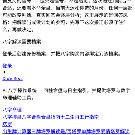
偏支持的信号——但只是信号，不是结论；这次搬迁到底合不
合适，还要看本命全盘、当前大运和你选的月份，任何一层都
可能改变判断。真实回答会逐层分析；这里展示的是回答风
格：把解读当成做计划的参照，先写下这次搬迁必须守住什
么，再做决定。
八字解读需要档案
登录后创建身份档案，并把八字购买内容绑定到该档案。
登录
✦
XuanSeal
AI 八字操作系统 — 四柱命盘与日主指引，并提供塔罗与数字
命理辅助工具。
八字命理
八字排盘
八字合盘
合盘指南
十二生肖
五行指南
塔罗
出生牌计算器
三牌塔罗解读
是/否塔罗
单牌塔罗
爱情塔罗解读