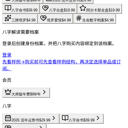
大师版年费
$99/年
2026 流年运势书
$29.99
八字命书
$39.99
八字合盘
$19.99
阿尔卡那全盘
$19.99
三牌塔罗
$4.99
塔罗爱情
$4.99
生命数字档案
$4.99
八字解读需要档案
登录后创建身份档案，并把八字购买内容绑定到该档案。
登录
先看样例
→
购买前可先查看样例结构，再决定选择单品或订
阅。
会员
大师版年费
$99/年
八字
2026 流年运势书
$29.99
八字命书
$39.99