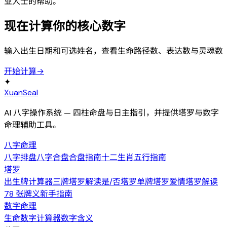
业人士的帮助。
现在计算你的核心数字
输入出生日期和可选姓名，查看生命路径数、表达数与灵魂数
开始计算
→
✦
XuanSeal
AI 八字操作系统 — 四柱命盘与日主指引，并提供塔罗与数字
命理辅助工具。
八字命理
八字排盘
八字合盘
合盘指南
十二生肖
五行指南
塔罗
出生牌计算器
三牌塔罗解读
是/否塔罗
单牌塔罗
爱情塔罗解读
78 张牌义
新手指南
数字命理
生命数字计算器
数字含义