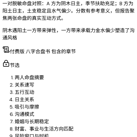
一对脱敏命盘对照：A 方为阴木日主，季节扶助充足；B 方为
阳土日主，土支稳定且水气偏少。分数有参考意义，但报告聚
焦两张命盘的真实互动方式。
阴木遇阳土
一方带来弹性，一方带来承载力
金水偏少塑造了沟
通风格
付费版 八字合盘书 包含的章节
节选
两人命盘摘要
关系速写
五行互动
日主关系
吸引与摩擦
沟通模式
婚姻与长期稳定
财富、事业与生活方向匹配
风险窗口与时机