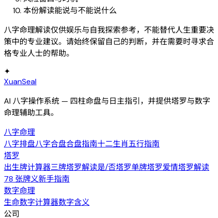
本份解读能说与不能说什么
八字命理解读仅供娱乐与自我探索参考，不能替代人生重要决
策中的专业建议。请始终保留自己的判断，并在需要时寻求合
格专业人士的帮助。
✦
XuanSeal
AI 八字操作系统 — 四柱命盘与日主指引，并提供塔罗与数字
命理辅助工具。
八字命理
八字排盘
八字合盘
合盘指南
十二生肖
五行指南
塔罗
出生牌计算器
三牌塔罗解读
是/否塔罗
单牌塔罗
爱情塔罗解读
78 张牌义
新手指南
数字命理
生命数字计算器
数字含义
公司